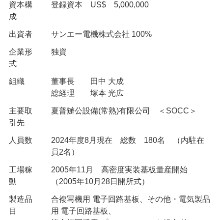
資本構
登録資本 US$ 5,000,000
成
出資者
サンエー電機株式会社 100%
企業形
独資
式
組織
董事長 田中 大成
総経理 塚本 光広
主要取
夏普辧公設備(常熟)有限公司 ＜SOCC＞
引先
人員数
2024年度8月現在 総数 180名 （内駐在
員2名）
工場稼
2005年11月 高密度実装基板量産開始
動
（2005年10月28日開所式）
製造品
合複写機用 電子回路基板、その他・電気製品
目
用 電子回路基板、