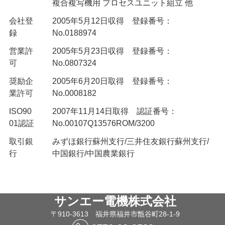
複合複写機用 プロセスユニット組立 他
会社登
2005年5月12日収得 登録番号：
録
No.0188974
営業許
2005年5月23日収得 登録番号：
可
No.0807324
奨励企
2005年6月20日取得 登録番号：
業許可
No.0008182
ISO90
2007年11月14日取得 認証番号：
01認証
No.00107Q13576ROM/3200
取引銀
みずほ銀行蘇州支行/三井住友銀行蘇州支行/
行
中国銀行/中国農業銀行
サンエー電機株式会社
〒910-3613 福井県福井市甑谷町28-1-9